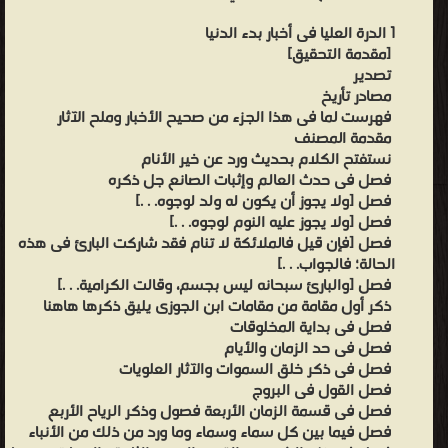
1 الدرة العليا فى أخبار بدء الدنيا
[مقدمة التحقيق]
تصدير
مصادر تأريخ
فهرست لما فى هذا الجزء من صحيح الأخبار وملح الآثار
مقدمة المصنف
نستفتح الكلام بحديث ورد عن خير الأنام
فصل فى حدث العالم وإثبات الصانع جل ذكره
فصل [ولا يجوز أن يكون له ولد لوجوه. . .]
فصل [ولا يجوز عليه النوم لوجوه. . .]
فصل [فإن قيل فالملائكة لا تنام فقد شاركت البارئ فى هذه
الحالة؛ فالجواب. . .]
فصل [والبارئ سبحانه ليس بجسم، وقالت الكرامية. . .]
ذكر أول مقامة من مقامات ابن الجوزى يليق ذكرها هاهنا
فصل فى بداية المخلوقات
فصل فى حد الزمان والأيام
فصل فى ذكر خلق السموات والآثار العلويات
فصل القول فى البروج
فصل فى قسمة الزمان الأربعة فصول وذكر الرياح الأربع
فصل فيما بين كل سماء وسماء وما ورد من ذلك من الأنباء