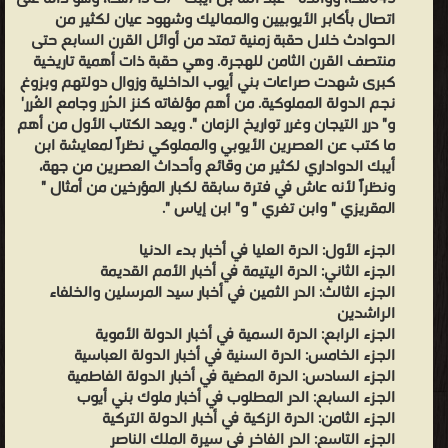
اتصال بأكابر الأيوبيين والمماليك وشهود عيان لكثير من
الحوادث خلال حقبة زمنية تمتد من أوائل القرن السابع حتى
منتصف القرن الثامن للهجرة. وهي حقبة ذات أهمية تاريخية
كبرى شهدت صراعات بني أيوب الداخلية وزوال دولتهم وبزوغ
نجم الدولة المملوكية. من أهم مؤلفاته كنز الدُرر وجامع الغُرر'
و" درر التيجان وغرر تواريخ الزمان ". ويعد الكتاب الأول من أهم
ما كتب عن العصرين الأيوبي والمملوكي نظراً لمعايشة ابن
أيبك الدواداري لكثير من وقائع وأحداث العصرين من جهة،
ونظراً لأنه عاش في فترة سابقة لكبار المؤرخين من أمثال "
المقريزي " وابن تغري " و" ابن إياس ".
الجزء الأول: الدرة العليا في أخبار بدء الدنيا
الجزء الثاني: الدرة اليتيمة في أخبار الأمم القديمة
الجزء الثالث: الدر الثمين في أخبار سيد المرسلين والخلفاء
الراشدين
الجزء الرابع: الدرة السمية في أخبار الدولة الأموية
الجزء الخامس: الدرة السنية في أخبار الدولة العباسية
الجزء السادس: الدرة المضية في أخبار الدولة الفاطمية
الجزء السابع: الدر المطلوب في أخبار ملوك بني أيوب
الجزء الثامن: الدرة الزكية في أخبار الدولة التركية
الجزء التاسع: الدر الفاخر في سيرة الملك الناصر