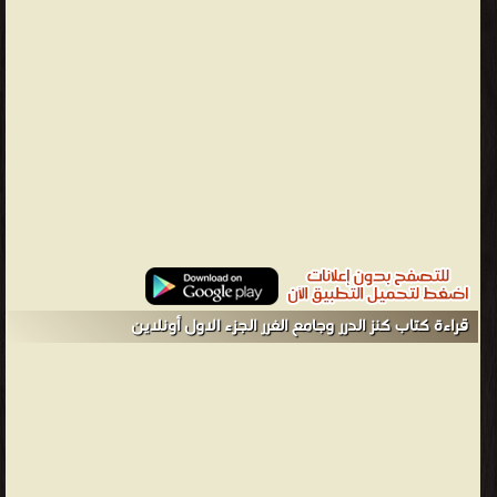
أمثال " المقريزي " وابن تغري " و" ابن إياس ". الجزء الأول: الدرة العليا في
أخبار بدء الدنيا الجزء الثاني: الدرة اليتيمة في أخبار الأمم القديمة الجزء
الثالث: الدر الثمين في أخبار سيد المرسلين والخلفاء الراشدين الجزء الرابع:
الدرة السمية في أخبار الدولة الأموية الجزء الخامس: الدرة السنية في أخبار
الدولة العباسية الجزء السادس: الدرة المضية في أخبار الدولة الفاطمية
الجزء السابع: الدر المطلوب في أخبار ملوك بني أيوب الجزء الثامن: الدرة
الزكية في أخبار الدولة التركية الجزء التاسع: الدر الفاخر في سيرة الملك
الناصر 1 الدرة العليا فى أخبار بدء الدنيا [مقدمة التحقيق] تصدير
مصادر تأريخ فهرست لما فى هذا الجزء من صحيح الأخبار وملح الآثار
مقدمة المصنف نستفتح الكلام بحديث ورد عن خير الأنام فصل فى
حدث العالم وإثبات الصانع جل ذكره فصل [ولا يجوز أن يكون له ولد
قراءة كتاب كنز الدرر وجامع الغرر الجزء الاول أونلاين
لوجوه. . .] فصل [ولا يجوز عليه النوم لوجوه. . .] فصل [فإن قيل
فالملائكة لا تنام فقد شاركت البارئ فى هذه الحالة؛ فالجواب. . .]
فصل [والبارئ سبحانه ليس بجسم، وقالت الكرامية. . .] ذكر أول مقامة
من مقامات ابن الجوزى يليق ذكرها هاهنا فصل فى بداية المخلوقات
فصل فى حد الزمان والأيام فصل فى ذكر خلق السموات والآثار
العلويات فصل القول فى البروج فصل فى قسمة الزمان الأربعة