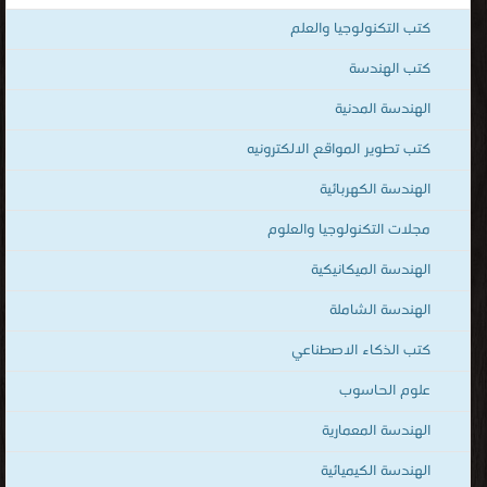
[ 642 كتاب/كتب ]
كتب الهندسة الميكانيكية
قراءة و تحميل كتب في كتب أوتوكاد مجانا
[ 50 كتاب/كتب ]